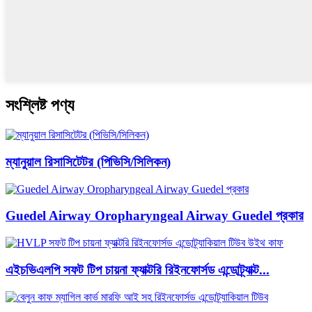
সংশ্লিষ্ট পণ্য
ম্যানুয়াল রিসাসিটেটর (পিভিসি/সিলিকন)
Guedel Airway Oropharyngeal Airway Guedel প্রকার
এইচভিএলপি সফট টিপ চায়না ফ্যাক্টরি রিইনফোর্সড এন্ডোট্র্যাক্ট...