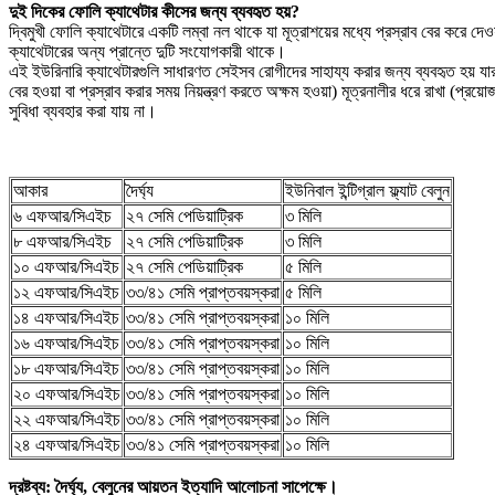
দুই দিকের ফোলি ক্যাথেটার কীসের জন্য ব্যবহৃত হয়?
দ্বিমুখী ফোলি ক্যাথেটারে একটি লম্বা নল থাকে যা মূত্রাশয়ের মধ্যে প্রস্রাব বের করে
ক্যাথেটারের অন্য প্রান্তে দুটি সংযোগকারী থাকে।
এই ইউরিনারি ক্যাথেটারগুলি সাধারণত সেইসব রোগীদের সাহায্য করার জন্য ব্যবহৃত হয় যার
বের হওয়া বা প্রস্রাব করার সময় নিয়ন্ত্রণ করতে অক্ষম হওয়া) মূত্রনালীর ধরে রাখা (প
সুবিধা ব্যবহার করা যায় না।
আকার
দৈর্ঘ্য
ইউনিবাল ইন্টিগ্রাল ফ্ল্যাট বেলুন
৬ এফআর/সিএইচ
২৭ সেমি পেডিয়াট্রিক
৩ মিলি
৮ এফআর/সিএইচ
২৭ সেমি পেডিয়াট্রিক
৩ মিলি
১০ এফআর/সিএইচ
২৭ সেমি পেডিয়াট্রিক
৫ মিলি
১২ এফআর/সিএইচ
৩৩/৪১ সেমি প্রাপ্তবয়স্করা
৫ মিলি
১৪ এফআর/সিএইচ
৩৩/৪১ সেমি প্রাপ্তবয়স্করা
১০ মিলি
১৬ এফআর/সিএইচ
৩৩/৪১ সেমি প্রাপ্তবয়স্করা
১০ মিলি
১৮ এফআর/সিএইচ
৩৩/৪১ সেমি প্রাপ্তবয়স্করা
১০ মিলি
২০ এফআর/সিএইচ
৩৩/৪১ সেমি প্রাপ্তবয়স্করা
১০ মিলি
২২ এফআর/সিএইচ
৩৩/৪১ সেমি প্রাপ্তবয়স্করা
১০ মিলি
২৪ এফআর/সিএইচ
৩৩/৪১ সেমি প্রাপ্তবয়স্করা
১০ মিলি
দ্রষ্টব্য: দৈর্ঘ্য, বেলুনের আয়তন ইত্যাদি আলোচনা সাপেক্ষে।