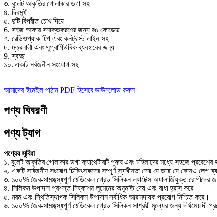
৩. বুলেট আকৃতির গোলাকার ডগা সহ
৪. দ্বিমুখী
৫. দুটি বিপরীত চোখ দিয়ে
6. সহজ আকার সনাক্তকরণের জন্য রঙ কোডেড
৭. রেডিওপ্যাক টিপ এবং কনট্রাস্ট লাইন সহ
৮. মূত্রনালী এবং সুপ্রাপিউবিক ব্যবহারের জন্য
9. স্বচ্ছ
১০. একটি সর্বজনীন সংযোগ সহ
আমাদের ইমেইল পাঠান
PDF হিসেবে ডাউনলোড করুন
পণ্য বিবরণী
পণ্য ট্যাগ
পণ্যের সুবিধা
১. বুলেট আকৃতির গোলাকার ডগা ক্যাথেটারটি পুরুষ এবং মহিলাদের মধ্যে সহজে প্রবেশের
২. একটি সার্বজনীন সংযোগ চিকিৎসকদের সম্পূর্ণ স্বাধীনতা দেয় যে তারা যে কোনও লেগ ব্য
৩. ১০০% জৈব-সামঞ্জস্যপূর্ণ মেডিকেল গ্রেড সিলিকন ল্যাটেক্স অ্যালার্জিযুক্ত রোগীদের 
৪. সিলিকন উপাদান প্রশস্ত নিষ্কাশন লুমেনের অনুমতি দেয় এবং বাধা হ্রাস করে
৫. নরম এবং স্থিতিস্থাপক সিলিকন উপাদান সর্বাধিক আরামদায়ক প্রয়োগ নিশ্চিত করে।
৬. ১০০% জৈব-সামঞ্জস্যপূর্ণ মেডিকেল গ্রেড সিলিকন সাশ্রয়ী মূল্যের জন্য দীর্ঘমেয়াদী প