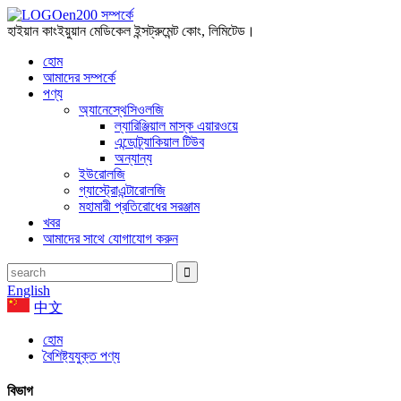
হাইয়ান কাংইয়ুয়ান মেডিকেল ইন্সট্রুমেন্ট কোং, লিমিটেড।
হোম
আমাদের সম্পর্কে
পণ্য
অ্যানেস্থেসিওলজি
ল্যারিঞ্জিয়াল মাস্ক এয়ারওয়ে
এন্ডোট্র্যাকিয়াল টিউব
অন্যান্য
ইউরোলজি
গ্যাস্ট্রোএন্টারোলজি
মহামারী প্রতিরোধের সরঞ্জাম
খবর
আমাদের সাথে যোগাযোগ করুন
English
中文
হোম
বৈশিষ্ট্যযুক্ত পণ্য
বিভাগ